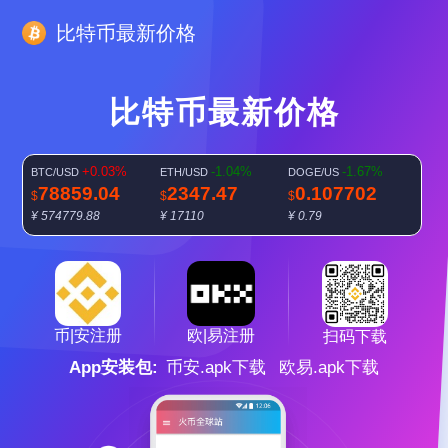
比特币最新价格
比特币最新价格
+0.03%
-1.04%
-1.67%
BTC/USD
ETH/USD
DOGE/US
78859.04
2347.47
0.107702
$
$
$
¥ 574779.88
¥ 17110
¥ 0.79
-0.84%
SOL/USD
103.8125
$
¥ 756.66
欧|易注册
币|安注册
扫码下载
App安装包:
币安.apk下载
欧易.apk下载